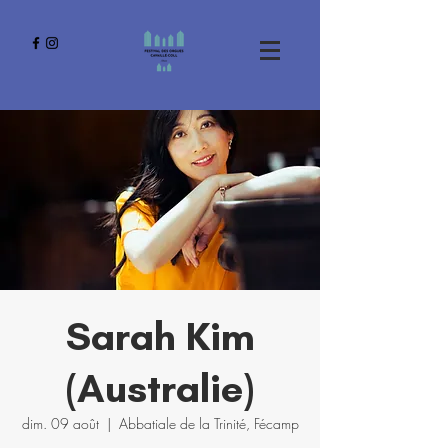
Sarah Kim
(Australie)
dim. 09 août
  |  
Abbatiale de la Trinité, Fécamp